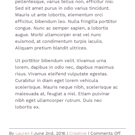
pellentesque, varius tellus non, efficitur nisi.
Sed sit amet purus in odio varius tincidunt.
Mauris ut ante lobortis, elementum orci
efficitur, bibendum leo. Nulla fringilla porttitor
congue. Nunc ac semper sapien, a lobortis
augue. Morbi ullamcorper erat vel nunc
euismod, at condimentum turpis iaculis.
Aliquam pretium blandit ultrices.
Ut porttitor bibendum velit. Vivamus urna
lorem, dapibus in odio nec, dapibus maximus
risus. Vivamus eleifend vulputate egestas.
Curabitur in diam eget lorem vehicula
scelerisque. Mauris neque nibh, scelerisque ac
malesuada at, feugiat a nisl. Etiam pulvinar
nibh eget ullamcorper rutrum. Duis nec
lobortis ex.
on
By
Lauren
|
June 2nd, 2016
|
Creative
|
Comments Off