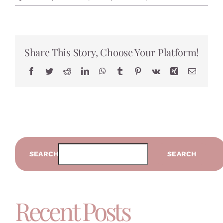
How
to
encour
creativ
Share This Story, Choose Your Platform!
Facebook
Twitter
Reddit
LinkedIn
WhatsApp
Tumblr
Pinterest
Vk
Xing
Email
SEARCH
SEARCH
Recent Posts